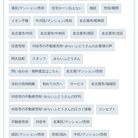
港区/マンション/売却
住宅ローン払えない
相続
売却/期間
イオン千種
中川区/マンション/売却
名古屋市/昭和区
名古屋市/中区
名古屋市/中村区
名古屋市/西区
名古屋市/北区
任意売却
刈谷市の不動産売却･みらいふどうさんのお客様の声
阿久比町
スタッフ
みらいふどうさん
問い合わせ・無料査定はこちら
名古屋/マンション/売却
当社の売却戦略
初めての方へ
サービス
名古屋市/瑞穂区
刈谷市の不動産売却･みらいふどうさんの評判
刈谷市の不動産売却･みらいふどうさんの口コミ情報
コンセプト
不動産売却
刈谷市
名東区/マンション/売却
緑区/マンション/売却
売却/流れ
中区/マンション/売却